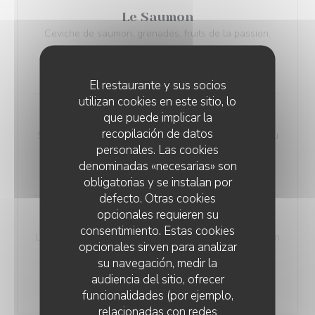
Le Saumon
Ceviche de saumon, grenades, fruits de la passion,
ananas, piments végétariens, frites
24,00 EUR
El restaurante y sus socios
utilizan cookies en este sitio, lo
que puede implicar la
L'Agneau
recopilación de datos
Steak d’agneau grillé, salade d’herbes fraîches, jus au
personales. Las cookies
miel et citron confit, crémeux de pois chiche
denominadas «necesarias» son
26,00 EUR
obligatorias y se instalan por
defecto. Otras cookies
opcionales requieren su
Caesar du Petit Senlisien
consentimiento. Estas cookies
Laitue romaine, volaille fermière rôtie, croûtons de pain
opcionales sirven para analizar
aux herbes de Provence, parmesan affiné et sauce
su navegación, medir la
Caesar
audiencia del sitio, ofrecer
20,00 EUR
funcionalidades (por ejemplo,
relacionadas con redes