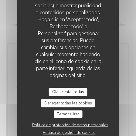
sociales) o mostrar publicidad
o contenidos personalizados.
LE PETIT SENLISIEN
DESSERTS ET FROMAGES
Haga clic en 'Aceptar todo',
Notre fromage est sélectionner par notre fromager senlisien
'Rechazar todo' o
"Le Plaisir Fermier".
'Personalizar' para gestionar
sus preferencias. Puede
cambiar sus opciones en
cualquier momento haciendo
Le Chocolat
clic en el icono de cookie en la
La mousse au chocolat réalisée à partir d'une recette
parte inferior izquierda de las
secrète et avec l'un des meilleurs cacaos du monde
páginas del sitio.
10,00 EUR
OK, aceptar todas
La Fraise
Denegar todas las cookies
Soupe de fraises Gariguette, chantilly vanille-
mascarpone, tuile d’amande
Personalizar
12,00 EUR
Política de protección de datos personales
Política de gestión de cookies