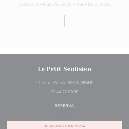
ou Dessert + Plat 22€ Entrée + Plat + Dessert 26€
Le Petit Senlisien
((abre en una nuev
11 Av. du Poteau 60300 SENLIS
03 44 27 68 86
RESERVA
RESERVAR UNA MESA