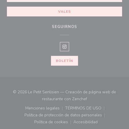
VALES
SEGUIRNOS
Instagram ((abre en una nueva v
BOLETÍN
© 2026 Le Petit Senlisien — Creación de página web de
((abre en una nueva ve
restaurante con
Zenchef
Menciones legales
TÉRMINOS DE USO
((abre en una nueva ventana))
((abre en una nueva ven
Política de protección de datos personales
((abre en una nueva ventana))
Política de cookies
Accesibilidad
((abre en una nueva ventana))
((abre en una nueva ven