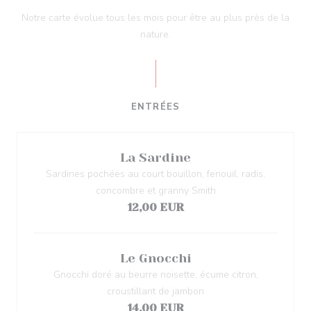
Notre carte évolue tous les mois pour être au plus près de la
nature.
ENTRÉES
La Sardine
Sardines pochées au court bouillon, fenouil, radis,
concombre et granny Smith
12,00 EUR
Le Gnocchi
Gnocchi doré au beurre noisette, écume citron,
croustillant de jambon
14,00 EUR