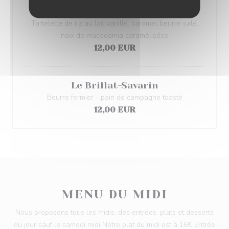
Le Riz au Lait
Tartelette de riz au lait vanillé, caramel beurre salé,
noix de macadamia caramélisées
12,00 EUR
Le Brillat-Savarin
Beurre fermier - pain de campagne toasté
12,00 EUR
MENU DU MIDI
Nous proposons tous les midis, des entrées, plats et desserts
du jour sauf le samedi midi Notre plat du midi est à 16€ Entrée