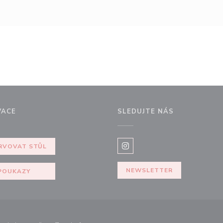
VACE
SLEDUJTE NÁS
ně))
RVOVAT STŮL
Instagram ((otevře se v nov
NEWSLETTER
POUKAZY