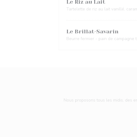
Le Riz au Lait
Tartelette de riz au lait vanillé, c
Le Brillat-Savarin
Beurre fermier - pain de campagne 
Nous proposons tous les midis, des ent