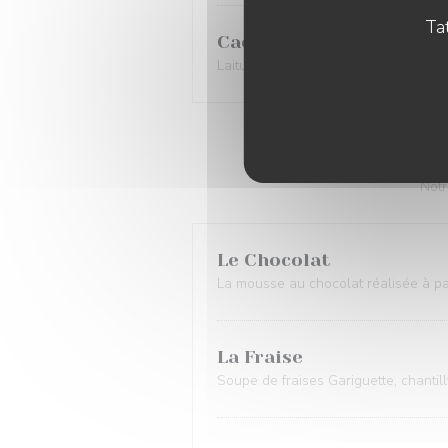
Tat
Caesar du Petit Senlisi
Laitue romaine, volaille fermière rô
Notr
Le Chocolat
La mousse au chocolat réalisée à pa
La Fraise
Soupe de fraises Gariguette, chantil