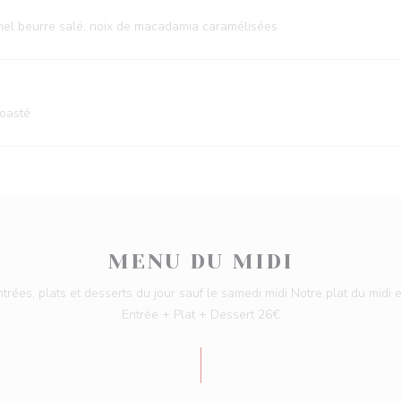
aramel beurre salé, noix de macadamia caramélisées
toasté
MENU DU MIDI
rées, plats et desserts du jour sauf le samedi midi Notre plat du midi
Entrée + Plat + Dessert 26€