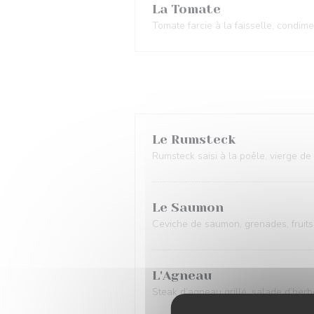
La Tomate
Tomate farcie à la faisselle, condime
Le Rumsteck
Rumsteck saisi à la poêle, vierge de
Le Saumon
Ceviche de saumon, grenades, fruits 
L'Agneau
Steak d’agneau grillé, salade d’herbe