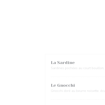
La Sardine
Sardines pochées au court bouillon, 
Le Gnocchi
Gnocchi doré au beurre noisette, écu