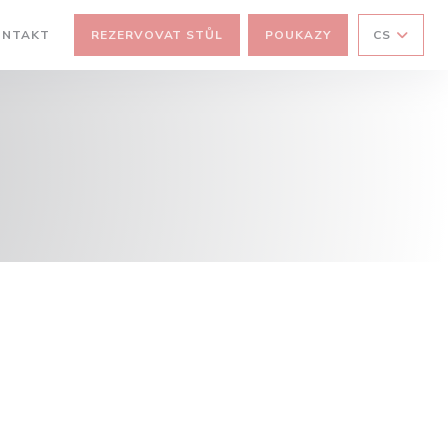
ONTAKT
REZERVOVAT STŮL
POUKAZY
CS
OVÉM OKNĚ))
V NOVÉM OKNĚ))