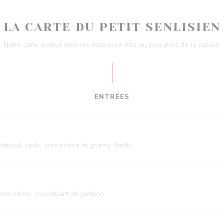
LA CARTE DU PETIT SENLISIEN
Notre carte évolue tous les mois pour être au plus près de la nature.
ENTRÉES
fenouil, radis, concombre et granny Smith
me citron, croustillant de jambon