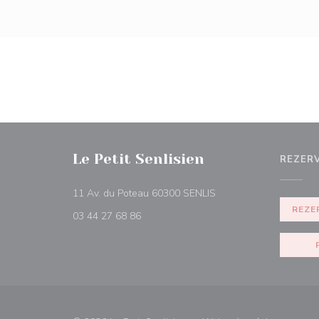
Le Petit Senlisien
REZER
((otevře se v novém ok
11 Av. du Poteau 60300 SENLIS
REZE
03 44 27 68 86