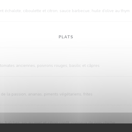
nt échalote, ciboulette et citron, sauce barbecue, huile d’olive au thym
PLATS
 tomates anciennes, poivrons rouges, basilic et câpres
de la passion, ananas, piments végétariens, frites
s fraîches, jus au miel et citron confit, crémeux de pois chiche