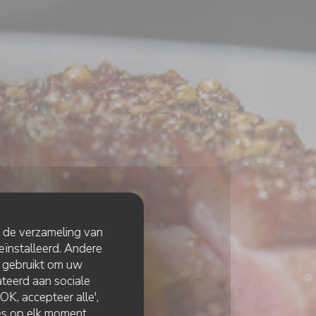
t de verzameling van
eïnstalleerd. Andere
 gebruikt om uw
lateerd aan sociale
K, accepteer alle',
zes op elk moment