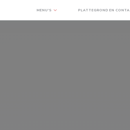
MENU'S
PLATTEGROND EN CONT
((OPENT IN EEN NIEUW VENSTER)
((OPENT IN EEN NIEUW VENST