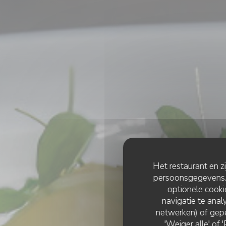
Het restaurant en z
persoonsgegevens. '
optionele cook
navigatie te analy
netwerken) of gepe
'Weiger alle' of