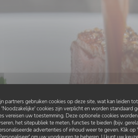
ijn partners gebruiken cookies op deze site, wat kan leiden to
Noodzakelijke' cookies zijn verplicht en worden standaard g
ies vereisen uw toestemming. Deze optionele cookies worden
seren, het sitepubliek te meten, functies te bieden (bijv. gere
rsonaliseerde advertenties of inhoud weer te geven. Klik op 'O
CUISINE CRÉATIVE
•
SENLIS
 'Personaliseer' om uw voorkeuren te beheren. U kunt uw keu
LE PETIT SENLISIEN