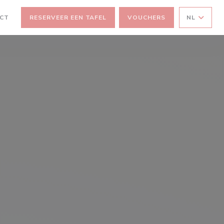
ACT
RESERVEER EEN TAFEL
VOUCHERS
NL
)
ER))